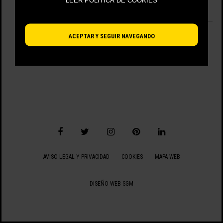
LEER POLÍTICA DE COOKIES
No hay artículos disponibles.
VIENDO 0 - 0 DE 0 ARTÍCULOS
ACEPTAR Y SEGUIR NAVEGANDO
AVISO LEGAL Y PRIVACIDAD
COOKIES
MAPA WEB
DISEÑO WEB SGM