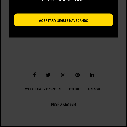
LEER POLÍTICA DE COOKIES
No hay artículos disponibles.
VIENDO 0 - 0 DE 0 ARTÍCULOS
ACEPTAR Y SEGUIR NAVEGANDO
AVISO LEGAL Y PRIVACIDAD
COOKIES
MAPA WEB
DISEÑO WEB SGM