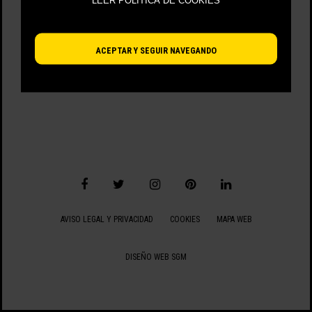
LEER POLÍTICA DE COOKIES
VIENDO 49 - 16 DE 16 ARTÍCULOS
ACEPTAR Y SEGUIR NAVEGANDO
AVISO LEGAL Y PRIVACIDAD
COOKIES
MAPA WEB
DISEÑO WEB SGM