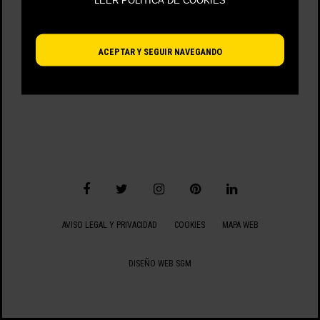
LEER POLÍTICA DE COOKIES
VIENDO 49 - 2 DE 2 ARTÍCULOS
ACEPTAR Y SEGUIR NAVEGANDO
AVISO LEGAL Y PRIVACIDAD
COOKIES
MAPA WEB
DISEÑO WEB SGM