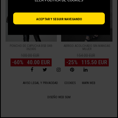
LEER POLÍTICA DE COOKIES
ACEPTAR Y SEGUIR NAVEGANDO
PONCHO DE CAPUCHA BSB 048-
ABRIGO ACOLCHADO SIN MANGAS
362005
MUJER
100.00 EUR
154.00 EUR
-60%
40.00 EUR
-25%
115.50 EUR
VIENDO 1 - 2 DE 2 ARTÍCULOS
AVISO LEGAL Y PRIVACIDAD
COOKIES
MAPA WEB
DISEÑO WEB SGM