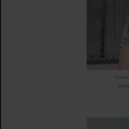
FALDA MO
116.0