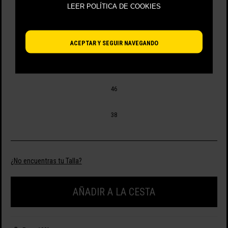
LEER POLÍTICA DE COOKIES
SELECCIONA TALLA
42
ACEPTAR Y SEGUIR NAVEGANDO
44
46
38
¿No encuentras tu Talla?
AÑADIR A LA CESTA