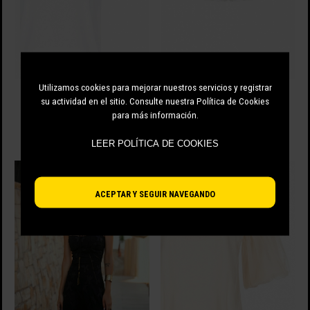
Utilizamos cookies para mejorar nuestros servicios y registrar
CAMISETA CON BAJO DE
CAMISETA CON BAJO DE ROSAS
PUNTILLAS
su actividad en el sitio. Consulte nuestra Política de Cookies
para más información.
60.00 EUR
49.00 EUR
-20%
48.00 EUR
-20%
39.20 EUR
LEER POLÍTICA DE COOKIES
ACEPTAR Y SEGUIR NAVEGANDO