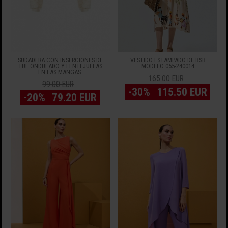
SUDADERA CON INSERCIONES DE
VESTIDO ESTAMPADO DE BSB
TUL ONDULADO Y LENTEJUELAS
MODELO 055-240014
EN LAS MANGAS.
165.00 EUR
99.00 EUR
-30%
115.50 EUR
-20%
79.20 EUR