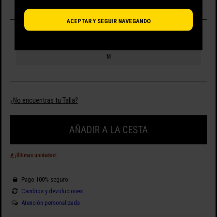
ACEPTAR Y SEGUIR NAVEGANDO
SELECCIONA TALLA
M
¿No encuentras tu Talla?
AÑADIR A LA CESTA
¡Últimas unidades!
Pago 100% seguro
Cambios y devoluciones
Atención personalizada