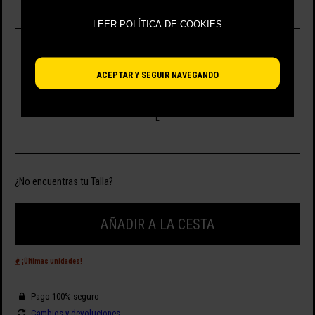
LEER POLÍTICA DE COOKIES
SELECCIONA TALLA
ACEPTAR Y SEGUIR NAVEGANDO
M
L
¿No encuentras tu Talla?
AÑADIR A LA CESTA
¡Últimas unidades!
Pago 100% seguro
Cambios y devoluciones