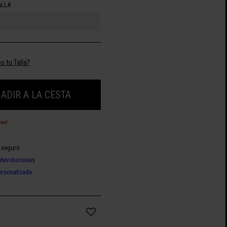
ALLA
s tu Talla?
ADIR A LA CESTA
des!
 seguro
devoluciones
ersonalizada