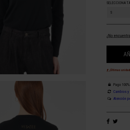
SELECCIONA T
S
¿No encuentra
AÑ
¡Últimas unida
Pago 100%
Cambios y 
Atención p