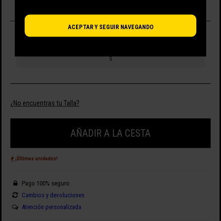
ACEPTAR Y SEGUIR NAVEGANDO
SELECCIONA TALLA
S
¿No encuentras tu Talla?
AÑADIR A LA CESTA
¡Últimas unidades!
Pago 100% seguro
Cambios y devoluciones
Atención personalizada