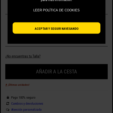
ÚNICO
LEER POLÍTICA DE COOKIES
SELECCIONA TALLA
ACEPTAR Y SEGUIR NAVEGANDO
M
¿No encuentras tu Talla?
AÑADIR A LA CESTA
¡Últimas unidades!
Pago 100% seguro
Cambios y devoluciones
Atención personalizada