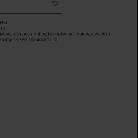
9463
NTO
EBAJAS
,
VESTIDOS Y MONOS
,
FIESTA
,
LARGOS
,
MONOS
,
CONJUNTO
PANTALÓN Y BLUSON ASIMETRICO