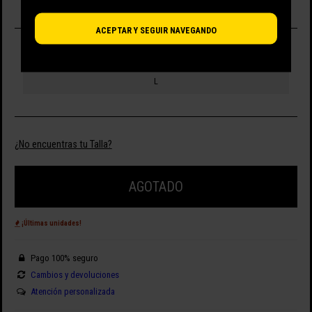
ACEPTAR Y SEGUIR NAVEGANDO
SELECCIONA TALLA
L
¿No encuentras tu Talla?
AGOTADO
¡Últimas unidades!
Pago 100% seguro
Cambios y devoluciones
Atención personalizada