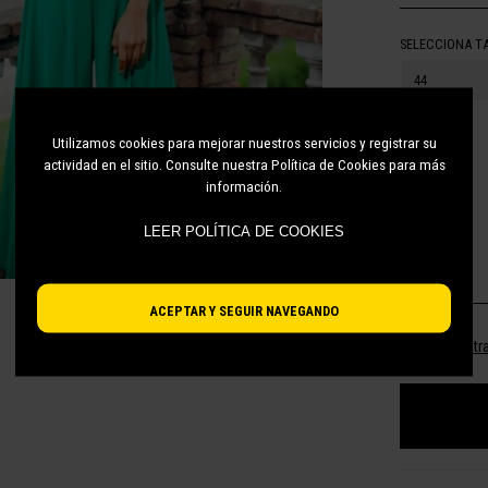
SELECCIONA T
44
50
Utilizamos cookies para mejorar nuestros servicios y registrar su
actividad en el sitio. Consulte nuestra Política de Cookies para más
52
información.
48
LEER POLÍTICA DE COOKIES
36
ACEPTAR Y SEGUIR NAVEGANDO
¿No encuentra