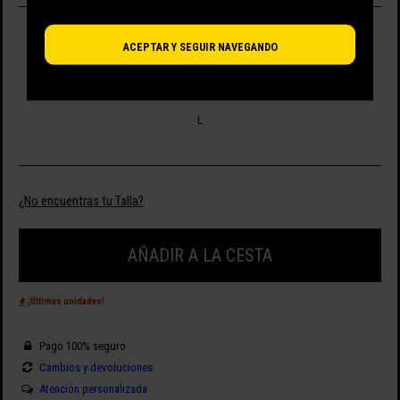
SELECCIONA TALLA
ACEPTAR Y SEGUIR NAVEGANDO
M
L
¿No encuentras tu Talla?
AÑADIR A LA CESTA
¡Últimas unidades!
Pago 100% seguro
Cambios y devoluciones
Atención personalizada