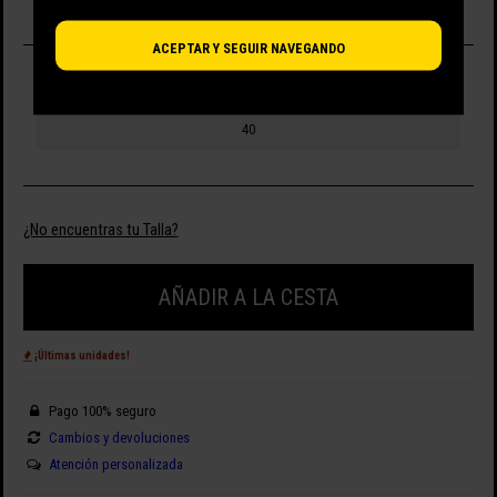
ACEPTAR Y SEGUIR NAVEGANDO
SELECCIONA TALLA
40
¿No encuentras tu Talla?
AÑADIR A LA CESTA
¡Últimas unidades!
Pago 100% seguro
Cambios y devoluciones
Atención personalizada