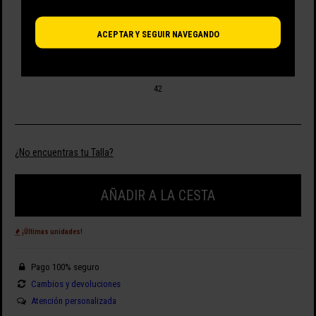
SELECCIONA TALLA
ACEPTAR Y SEGUIR NAVEGANDO
44
42
¿No encuentras tu Talla?
AÑADIR A LA CESTA
¡Últimas unidades!
Pago 100% seguro
Cambios y devoluciones
Atención personalizada