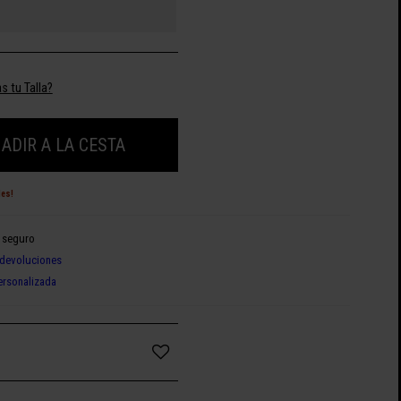
s tu Talla?
ADIR A LA CESTA
des!
 seguro
devoluciones
ersonalizada