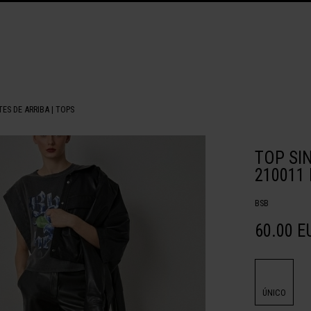
TES DE ARRIBA
|
TOPS
TOP SI
210011
BSB
60.00 E
ÚNICO