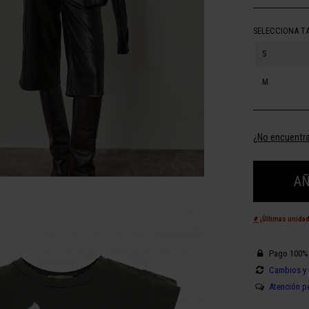
SELECCIONA T
S
M
¿No encuentra
AÑ
¡Últimas unida
Pago 100%
Cambios y 
Atención p