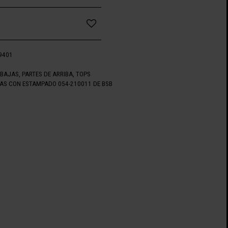
9401
EBAJAS
,
PARTES DE ARRIBA
,
TOPS
AS CON ESTAMPADO 054-210011 DE BSB