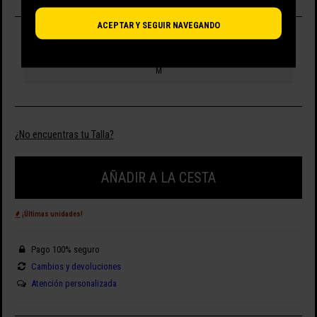
ACEPTAR Y SEGUIR NAVEGANDO
SELECCIONA TALLA
M
¿No encuentras tu Talla?
AÑADIR A LA CESTA
¡Últimas unidades!
Pago 100% seguro
Cambios y devoluciones
Atención personalizada