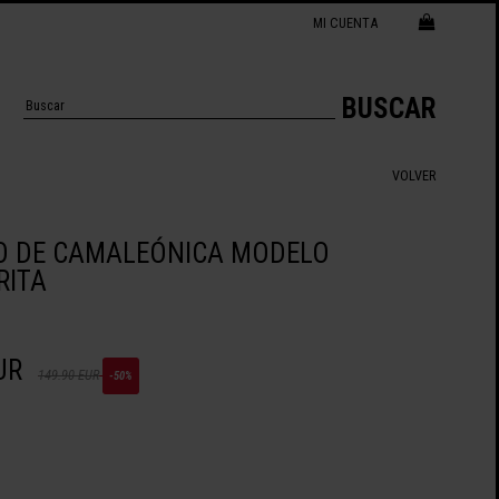
MI CUENTA
BUSCAR
VOLVER
O DE CAMALEÓNICA MODELO
RITA
UR
149.90 EUR
-50%