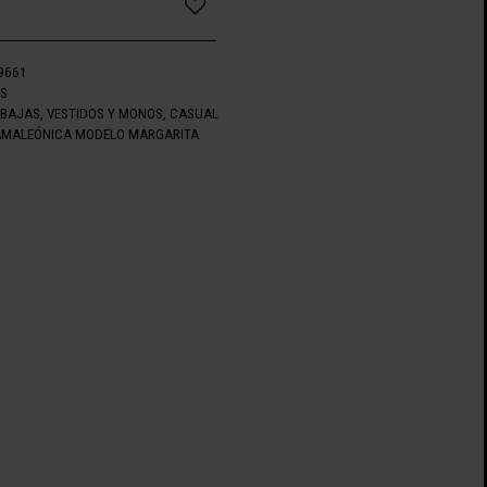
9661
OS
EBAJAS
,
VESTIDOS Y MONOS
,
CASUAL
AMALEÓNICA MODELO MARGARITA