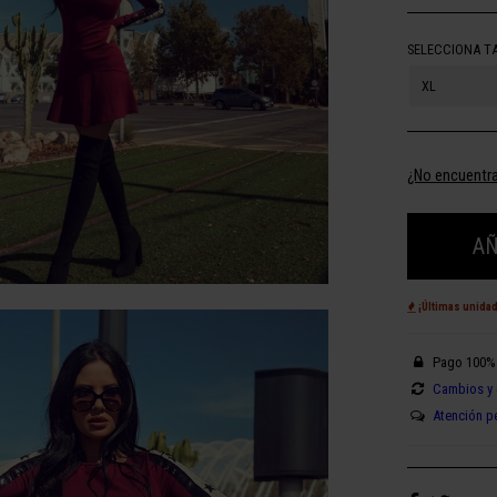
SELECCIONA T
XL
¿No encuentra
AÑ
¡Últimas unida
Pago 100%
Cambios y 
Atención p