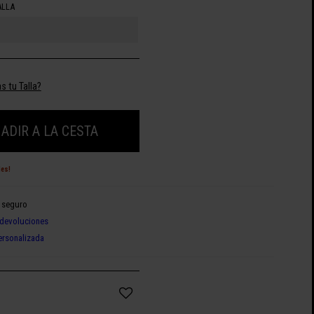
ALLA
s tu Talla?
ADIR A LA CESTA
des!
 seguro
devoluciones
ersonalizada