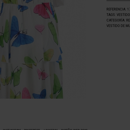
REFERENCIA:
1
TAGS:
VESTID
CATEGORÍA:
R
VESTIDO DE M