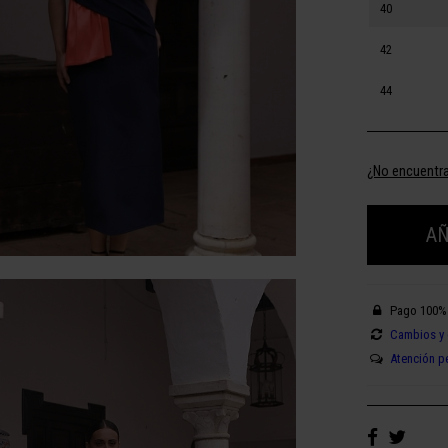
40
42
44
¿No encuentra
AÑ
Pago 100%
Cambios y 
Atención p