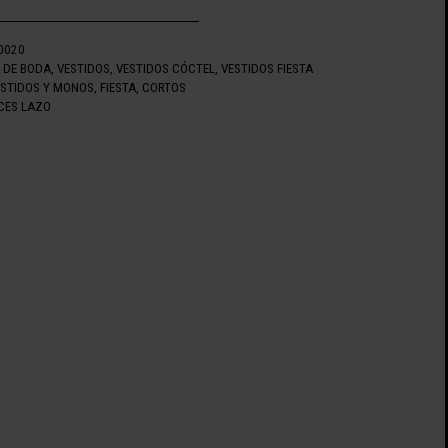
0020
 DE BODA
,
VESTIDOS
,
VESTIDOS CÓCTEL
,
VESTIDOS FIESTA
ESTIDOS Y MONOS
,
FIESTA
,
CORTOS
CES LAZO