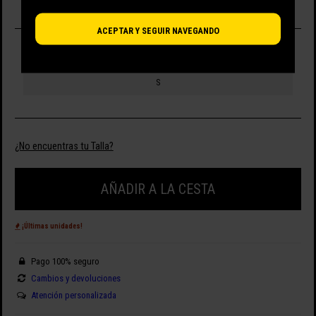
ACEPTAR Y SEGUIR NAVEGANDO
SELECCIONA TALLA
S
¿No encuentras tu Talla?
AÑADIR A LA CESTA
¡Últimas unidades!
Pago 100% seguro
Cambios y devoluciones
Atención personalizada