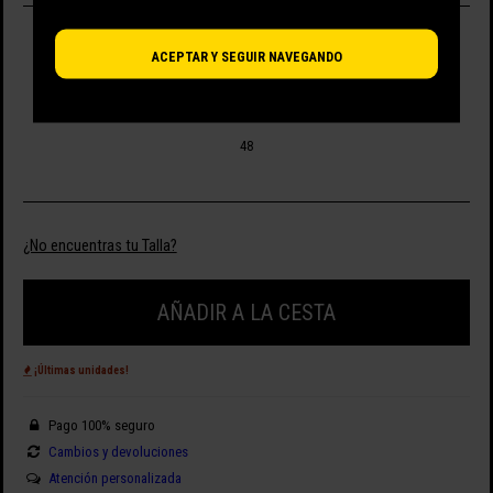
SELECCIONA TALLA
ACEPTAR Y SEGUIR NAVEGANDO
46
48
¿No encuentras tu Talla?
AÑADIR A LA CESTA
¡Últimas unidades!
Pago 100% seguro
Cambios y devoluciones
Atención personalizada