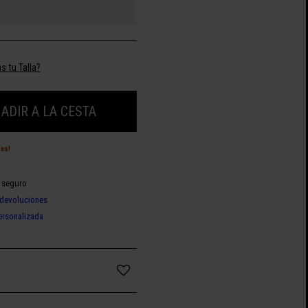
s tu Talla?
ADIR A LA CESTA
des!
 seguro
devoluciones
ersonalizada