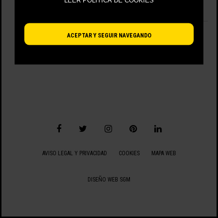
LEER POLÍTICA DE COOKIES
No hay artículos disponibles.
VIENDO 0 - 0 DE 0 ARTÍCULOS
ACEPTAR Y SEGUIR NAVEGANDO
AVISO LEGAL Y PRIVACIDAD
COOKIES
MAPA WEB
DISEÑO WEB SGM