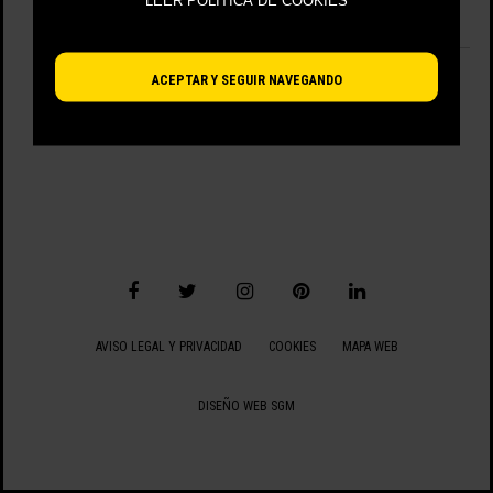
LEER POLÍTICA DE COOKIES
No hay artículos disponibles.
VIENDO 0 - 0 DE 0 ARTÍCULOS
ACEPTAR Y SEGUIR NAVEGANDO
AVISO LEGAL Y PRIVACIDAD
COOKIES
MAPA WEB
DISEÑO WEB SGM