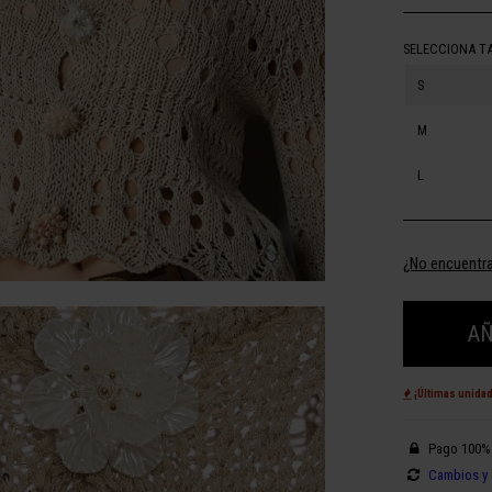
SELECCIONA T
S
M
L
¿No encuentra
AÑ
¡Últimas unida
Pago 100%
Cambios y 