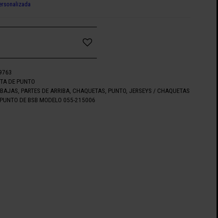
ersonalizada
9763
TA DE PUNTO
EBAJAS
,
PARTES DE ARRIBA
,
CHAQUETAS
,
PUNTO
,
JERSEYS / CHAQUETAS
PUNTO DE BSB MODELO 055-215006