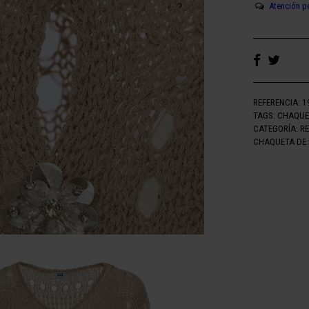
Atención p
REFERENCIA:
1
TAGS:
CHAQUE
CATEGORÍA:
R
CHAQUETA DE 