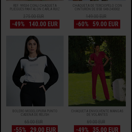
REF. 99534 CONJ.CHAQUETA
CHAQUETA DE TERCIOPELO CON
PLIEGUES PANTALON CARLA RUIZ
CINTURÓN DE BSB 048-240002
275.00 EUR
149.00 EUR
-49%
140.00 EUR
-60%
59.00 EUR
BOLERO MODELOPURA PUNTO
CHAQUETA ENVOLVENTE MANGAS
CADENA DE RELISH
DE VOLANTES
65.00 EUR
69.00 EUR
-55%
29.00 EUR
-49%
35.00 EUR