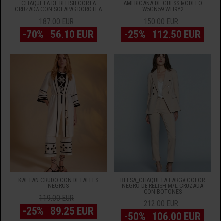
CHAQUETA DE RELISH CORTA
AMERICANA DE GUESS MODELO
CRUZADA CON SOLAPAS DOROTEA
W5GN59 WH9Y2
187.00 EUR
150.00 EUR
-70%
56.10 EUR
-25%
112.50 EUR
KAFTAN CRUDO CON DETALLES
BELSA_CHAQUETA LARGA COLOR
NEGROS
NEGRO DE RELISH M/L CRUZADA
CON BOTONES
119.00 EUR
212.00 EUR
-25%
89.25 EUR
-50%
106.00 EUR