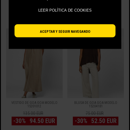
15204023
15204018
45.00 EUR
50.00 EUR
LEER POLÍTICA DE COOKIES
-40%
27.00 EUR
-30%
35.00 EUR
ACEPTAR Y SEGUIR NAVEGANDO
VESTIDO DE GOA GOA MODELO
BLUSA DE GOA GOA MODELO
15201012
15204181
135.00 EUR
75.00 EUR
-30%
94.50 EUR
-30%
52.50 EUR