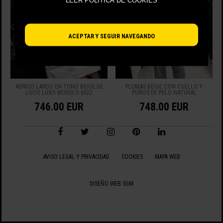
LEER POLÍTICA DE COOKIES
ACEPTAR Y SEGUIR NAVEGANDO
ABRIGO LARGO EN TONO BEIGE.DE
PLUMAS BEIGE CON CUELLO Y
LOCO LUXO MODELO 6022
PUÑOS DE PELO NATURAL
746.00 EUR
748.00 EUR
VIENDO 0 - 2 DE 2 ARTÍCULOS
AVISO LEGAL Y PRIVACIDAD
COOKIES
MAPA WEB
DISEÑO WEB SGM