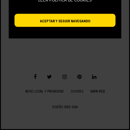
LEER POLÍTICA DE COOKIES
VIENDO 121 - 22 DE 22 ARTÍCULOS
ACEPTAR Y SEGUIR NAVEGANDO
AVISO LEGAL Y PRIVACIDAD
COOKIES
MAPA WEB
DISEÑO WEB SGM