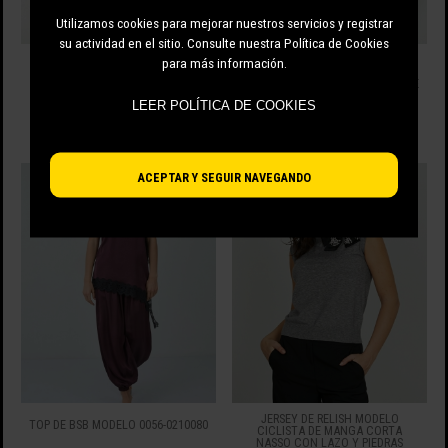
Utilizamos cookies para mejorar nuestros servicios y registrar
su actividad en el sitio. Consulte nuestra Política de Cookies
JERSEY DE CUELLO ALTO CON
DAMIANA JERSEY RELISH DE
para más información.
LOGOTIPO TRIÁNGULO GUESS
MANGA LARGA CON CUELLO
W5BR39Z2NQ2
VOLCÁN DE CANALÉ Y PULSERA DE
STRASS
LEER POLÍTICA DE COOKIES
80.00 EUR
87.00 EUR
ACEPTAR Y SEGUIR NAVEGANDO
JERSEY DE RELISH MODELO
TOP DE BSB MODELO 0056-0210080
CICLISTA DE MANGA CORTA
NASSO CON LAZO Y PIEDRAS