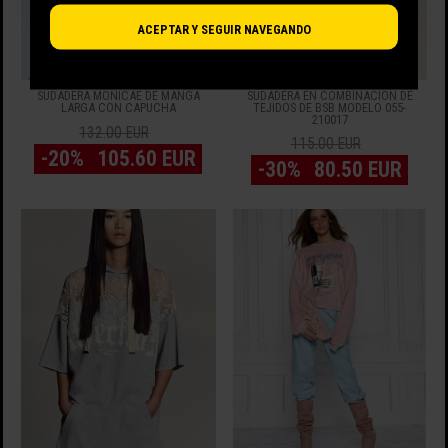
ACEPTAR Y SEGUIR NAVEGANDO
SUDADERA MONICAE DE MANGA
SUDADERA EN COMBINACIÓN DE
LARGA CON CAPUCHA
TEJIDOS DE BSB MODELO 055-
210017
132.00 EUR
115.00 EUR
-20%
105.60 EUR
-30%
80.50 EUR