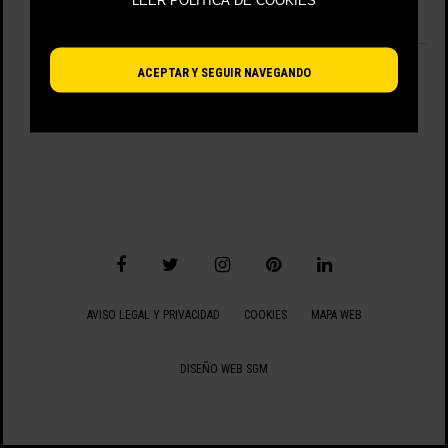
LEER POLÍTICA DE COOKIES
No hay artículos disponibles.
VIENDO 0 - 0 DE 0 ARTÍCULOS
ACEPTAR Y SEGUIR NAVEGANDO
AVISO LEGAL Y PRIVACIDAD
COOKIES
MAPA WEB
DISEÑO WEB SGM