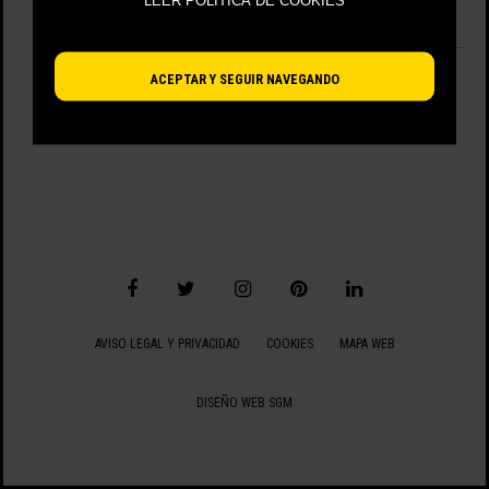
LEER POLÍTICA DE COOKIES
No hay artículos disponibles.
VIENDO 0 - 0 DE 0 ARTÍCULOS
ACEPTAR Y SEGUIR NAVEGANDO
AVISO LEGAL Y PRIVACIDAD
COOKIES
MAPA WEB
DISEÑO WEB SGM