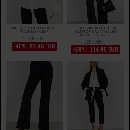
CAMISA DE MANGA LARGA CON
POCKET_30 PANTALONES DE
VOLANTES FALESIA
RELISH ORTE ALTO 5 TS MÁS
BOLSILLOS GRANDES
109.00 EUR
228.00 EUR
-40%
65.40 EUR
-50%
114.00 EUR