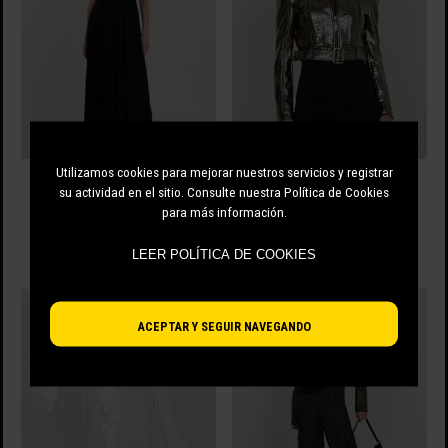
Utilizamos cookies para mejorar nuestros servicios y registrar
VESTIDO DE RELISH
CHAQUETA BARTOLOME_P CON
RDP2609055002 MANNYS
MANGA PULMONAR Y CINTURÓN
su actividad en el sitio. Consulte nuestra Política de Cookies
RELISH
140.00 EUR
para más información.
296.00 EUR
-30%
98.00 EUR
-40%
177.60 EUR
LEER POLÍTICA DE COOKIES
ACEPTAR Y SEGUIR NAVEGANDO