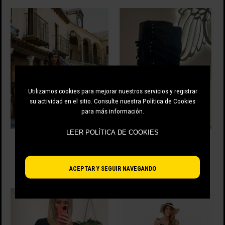
Utilizamos cookies para mejorar nuestros servicios y registrar
su actividad en el sitio. Consulte nuestra Política de Cookies
para más información.
LEER POLÍTICA DE COOKIES
VESTIDO DE CAMALEONICA
BOTA RUGHI CAMALEÓNICA
MODELO SANCHEZ
94.90 EUR
249.90 EUR
-50%
47.45 EUR
-70%
75.00 EUR
ACEPTAR Y SEGUIR NAVEGANDO