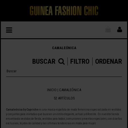
CAMALEÓNICA
BUSCAR
FILTRO
ORDENAR
INICIO
|
CAMALEÓNICA
52 ARTÍCULOS
Camaleónica by Capriche
es una marca española de moda femenina especializada en vestidos
y conjuntos para invitadas que buscan un estilo elegante, actual y diferente. En nuestra tienda
encontrarás vestidos de fiesta, vestidos para bodas, comuniones y eventos especiales, con diseños
exclusivos, tejidos de calidad y las últimas tendencias en moda para mujer.